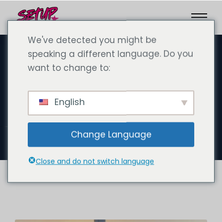
We've detected you might be
speaking a different language. Do you
want to change to:
27 сентября 2024 года
Успешное создание компании в
English
Дубае с помощью SetupCo: ваш
путь к финансовой свободе
Change Language
Close and do not switch language