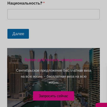
Национальность?
*
c
o
u
n
t
Далее
r
y
s
e
Время действовать немедленно
l
e
Сентябрьское предложение Бесплатная виза
на всю жизнь - бесплатная виза на всю
c
жизнь
t
e
Запросить сейчас
d