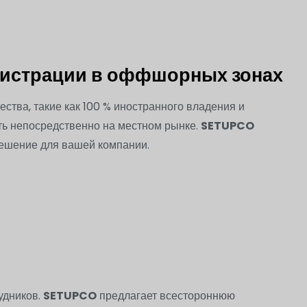
егистрации в оффшорных зонах
тва, такие как 100 % иностранного владения и
ать непосредственно на местном рынке.
SETUPCO
решение для вашей компании.
удников.
SETUPCO
предлагает всестороннюю