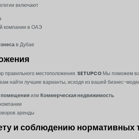
ратегии включают
а
ей компании в ОАЭ
изнеса
в Дубае
ожения
бор правильного местоположения.
SETUPCO
Мы поможем вам
 вам найти лучшие варианты, исходя из вашей бизнес-модел
 помещения
или
Коммерческая недвижимость
 компании
говоров аренды
чету и соблюдению нормативных