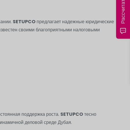
пании.
SETUPCO
предлагает надежные юридические
й известен своими благоприятными налоговыми
остоянная поддержка роста.
SETUPCO
тесно
динамичной деловой среде Дубая.