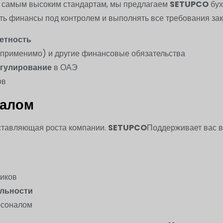
е самым высоким стандартам, мы предлагаем
SETUPCO
бух
ь финансы под контролем и выполнять все требования зак
етность
 применимо) и другие финансовые обязательства
гулирование
в ОАЭ
ов
налом
ставляющая роста компании.
SETUPCO
Поддерживает вас в
ников
ельности
рсоналом