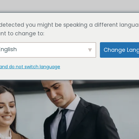
ги
Статья
Рассчитайте цену сейчас
Свяжитесь с
detected you might be speaking a different langua
nt to change to:
г в Дубае - индивидуальные реше
nglish
Change Lan
and do not switch language