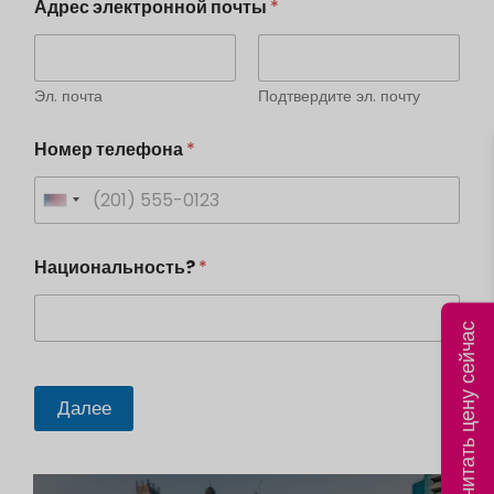
Адрес электронной почты
*
Эл. почта
Подтвердите эл. почту
Номер телефона
*
U
n
Национальность?
*
i
t
Рассчитать цену сейчас
e
d
S
Далее
t
a
t