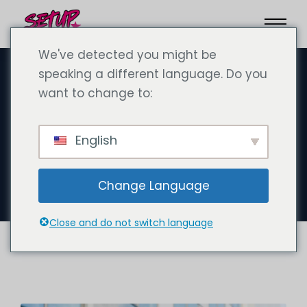
We've detected you might be
speaking a different language. Do you
want to change to:
23 сентября 2024 года
Вакансия: Требуется
English
генеральный директор для
нового офиса в Абу-Даби
Change Language
Close and do not switch language