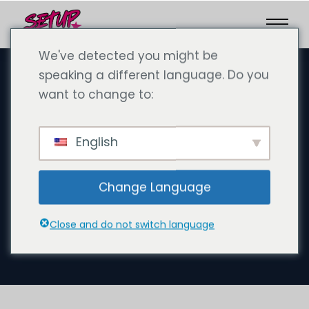
We've detected you might be
speaking a different language. Do you
want to change to:
29 de setembro de 2024
Como web designer freelance
English
no Dubai: fundar uma
empresa freelance com a
Change Language
SetupCo e trabalhar como
nómada informático em todo
Close and do not switch language
o mundo