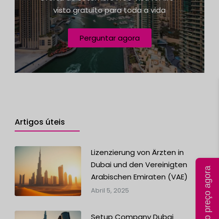
1
e
visto gratuito para toda a vida
n
Perguntar agora
Artigos úteis
Lizenzierung von Ärzten in
Dubai und den Vereinigten
Calcular o preço agora
Arabischen Emiraten (VAE)
Abril 5, 2025
Setup Company Dubai