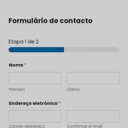
Formulário de contacto
Etapa
1
de 2
C
Nome
*
o
m
e
n
t
Primeiro
Último
á
r
Endereço eletrónico
*
i
o
C
o
m
Correio eletrónico
Confirmar e-mail