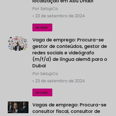
localização em Abu Dhabi
Por
SetupCo
23 de setembro de 2024
Ler mais
Vaga de emprego: Procura-se
gestor de conteúdos, gestor de
redes sociais e videógrafo
(m/f/d) de língua alemã para o
Dubai
Por
SetupCo
23 de setembro de 2024
Ler mais
Vagas de emprego: Procura-se
consultor fiscal, consultor de