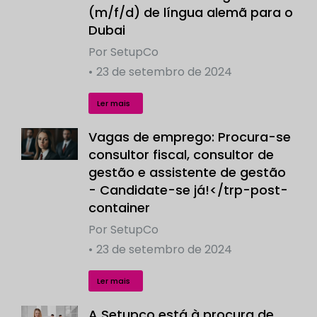
(m/f/d) de língua alemã para o
Dubai
Por
SetupCo
23 de setembro de 2024
Ler mais
Vagas de emprego: Procura-se
consultor fiscal, consultor de
gestão e assistente de gestão
- Candidate-se já!</trp-post-
container
Por
SetupCo
23 de setembro de 2024
Ler mais
A Setupco está à procura de