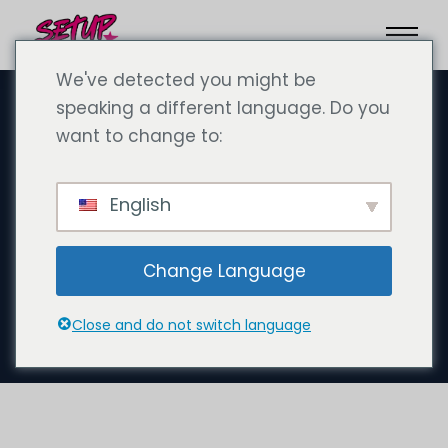
We've detected you might be
speaking a different language. Do you
want to change to:
23 de setembro de 2024
As vantagens do Dubai:
English
porque é que quase não
existem desvantagens e
Change Language
porque é que se deve criar
uma empresa no Dubai
Close and do not switch language