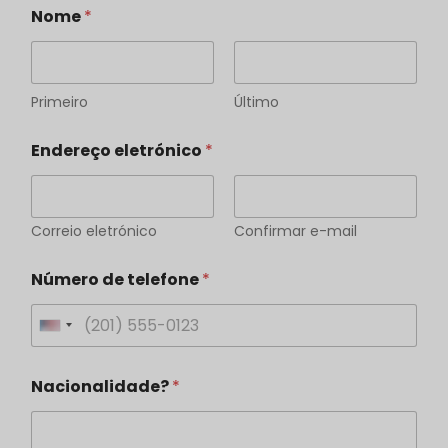
Nome
*
Primeiro
Último
N
Endereço eletrónico
*
a
t
i
o
n
Correio eletrónico
Confirmar e-mail
a
l
Número de telefone
*
i
t
ä
U
t
?
n
E
Nacionalidade?
*
i
-
M
t
a
e