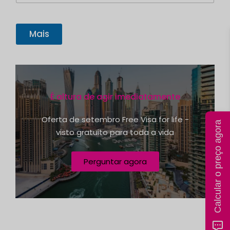
i
d
l
-
S
Mais
A
t
d
r
a
e
t
s
s
e
e
É altura de agir imediatamente
s
+
Oferta de setembro Free Visa for life -
Calcular o preço agora
1
visto gratuito para toda a vida
Perguntar agora