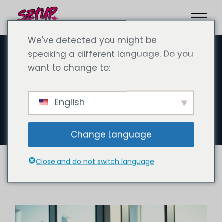
We've detected you might be
speaking a different language. Do you
want to change to:
10月 25, 2024
カンツライ・ドバイ：ドバイのド
English
イツおよび国際法律事務所
Change Language
Close and do not switch language