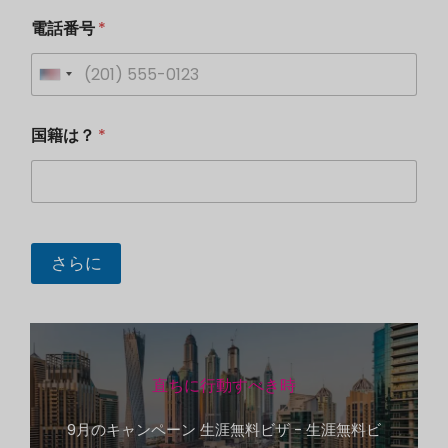
電話番号
*
U
n
*
国籍は？
*
*
i
*
t
e
d
名
S
前
さらに
メ
t
ッ
a
セ
ー
t
ジ
e
直ちに行動すべき時
s
+
9月のキャンペーン 生涯無料ビザ - 生涯無料ビ
1