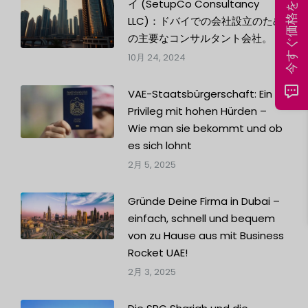
今すぐ価格を計算する
イ (SetupCo Consultancy
LLC)：ドバイでの会社設立のため
の主要なコンサルタント会社。
10月 24, 2024
VAE-Staatsbürgerschaft: Ein
Privileg mit hohen Hürden –
Wie man sie bekommt und ob
es sich lohnt
2月 5, 2025
Gründe Deine Firma in Dubai –
einfach, schnell und bequem
von zu Hause aus mit Business
Rocket UAE!
2月 3, 2025