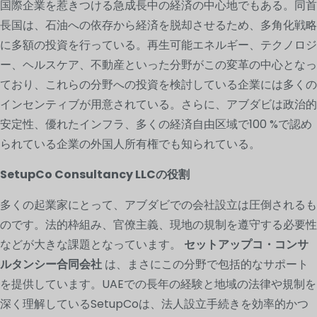
国際企業を惹きつける急成長中の経済の中心地でもある。同首
長国は、石油への依存から経済を脱却させるため、多角化戦略
に多額の投資を行っている。再生可能エネルギー、テクノロジ
ー、ヘルスケア、不動産といった分野がこの変革の中心となっ
ており、これらの分野への投資を検討している企業には多くの
インセンティブが用意されている。さらに、アブダビは政治的
安定性、優れたインフラ、多くの経済自由区域で100 %で認め
られている企業の外国人所有権でも知られている。
SetupCo Consultancy LLCの役割
多くの起業家にとって、アブダビでの会社設立は圧倒されるも
のです。法的枠組み、官僚主義、現地の規制を遵守する必要性
などが大きな課題となっています。
セットアップコ・コンサ
ルタンシー合同会社
は、まさにこの分野で包括的なサポート
を提供しています。UAEでの長年の経験と地域の法律や規制を
深く理解しているSetupCoは、法人設立手続きを効率的かつ