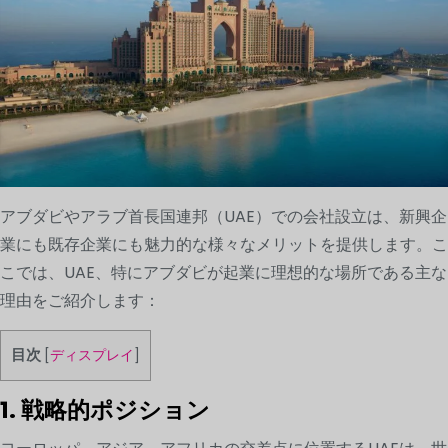
アブダビやアラブ首長国連邦（UAE）での会社設立は、新興企
業にも既存企業にも魅力的な様々なメリットを提供します。こ
こでは、UAE、特にアブダビが起業に理想的な場所である主な
理由をご紹介します：
目次
[
ディスプレイ
]
1. 戦略的ポジション