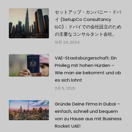
セットアップ・カンパニー・ドバ
イ (SetupCo Consultancy
LLC)：ドバイでの会社設立のため
の主要なコンサルタント会社。
10月 24, 2024
VAE-Staatsbürgerschaft: Ein
Privileg mit hohen Hürden –
Wie man sie bekommt und ob
es sich lohnt
2月 5, 2025
Gründe Deine Firma in Dubai –
einfach, schnell und bequem
von zu Hause aus mit Business
Rocket UAE!