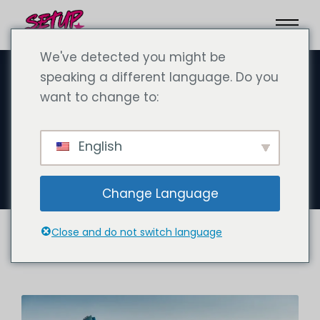
We've detected you might be
speaking a different language. Do you
want to change to:
9月 30, 2024
アブダビでの会社設立会社設立
English
アブダビ
Change Language
Close and do not switch language