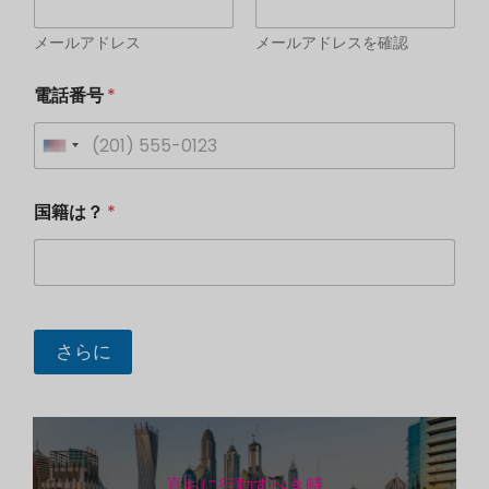
メールアドレス
メールアドレスを確認
電話番号
*
U
n
B
国籍は？
*
ü
i
r
t
o
N
e
a
d
m
e
S
さらに
t
a
t
e
直ちに行動すべき時