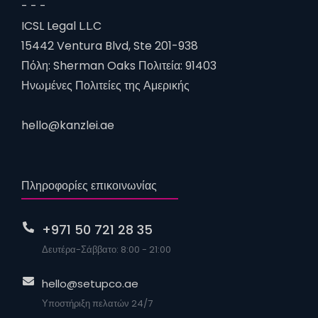
- - -
ICSL Legal L.L.C
15442 Ventura Blvd, Ste 201-938
Πόλη: Sherman Oaks Πολιτεία: 91403
Ηνωμένες Πολιτείες της Αμερικής
hello@kanzlei.ae
Πληροφορίες επικοινωνίας
+971 50 721 28 35
Δευτέρα-Σάββατο: 8:00 - 21:00
hello@setupco.ae
Υποστήριξη πελατών 24/7