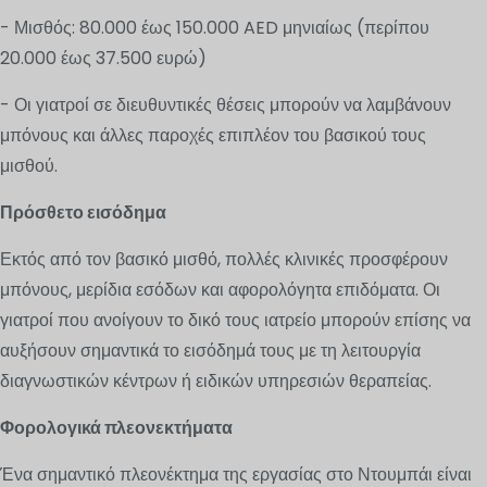
- Μισθός: 80.000 έως 150.000 AED μηνιαίως (περίπου
20.000 έως 37.500 ευρώ)
- Οι γιατροί σε διευθυντικές θέσεις μπορούν να λαμβάνουν
μπόνους και άλλες παροχές επιπλέον του βασικού τους
μισθού.
Πρόσθετο εισόδημα
Εκτός από τον βασικό μισθό, πολλές κλινικές προσφέρουν
μπόνους, μερίδια εσόδων και αφορολόγητα επιδόματα. Οι
γιατροί που ανοίγουν το δικό τους ιατρείο μπορούν επίσης να
αυξήσουν σημαντικά το εισόδημά τους με τη λειτουργία
διαγνωστικών κέντρων ή ειδικών υπηρεσιών θεραπείας.
Φορολογικά πλεονεκτήματα
Ένα σημαντικό πλεονέκτημα της εργασίας στο Ντουμπάι είναι