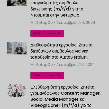
επαγγελματίες σύμβουλοι
διαχείρισης (m/f/d) για το
Ντουμπάι στην SetupCo
Με
SetupCo
Σεπτέμβριος 24, 2024
Διαβάστε περισσότερα
Διαθεσιμότητα εργασίας: Ζητείται
διευθύνων σύμβουλος για νέα
τοποθεσία στο Άμπου Ντάμπι
Με
SetupCo
Σεπτέμβριος 23, 2024
Διαβάστε περισσότερα
Ελεύθερη θέση εργασίας: Ζητείται
γερμανόφωνος Content Manager,
Social Media Manager και
Videographer (m/f/d) για το