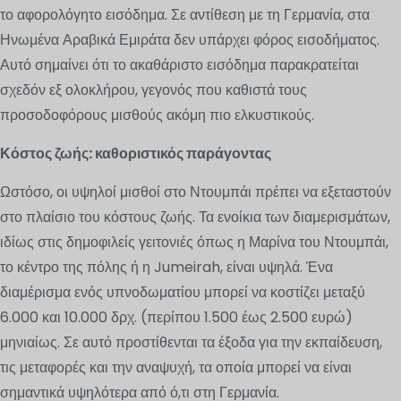
το αφορολόγητο εισόδημα. Σε αντίθεση με τη Γερμανία, στα
Ηνωμένα Αραβικά Εμιράτα δεν υπάρχει φόρος εισοδήματος.
Αυτό σημαίνει ότι το ακαθάριστο εισόδημα παρακρατείται
σχεδόν εξ ολοκλήρου, γεγονός που καθιστά τους
προσοδοφόρους μισθούς ακόμη πιο ελκυστικούς.
Κόστος ζωής: καθοριστικός παράγοντας
Ωστόσο, οι υψηλοί μισθοί στο Ντουμπάι πρέπει να εξεταστούν
στο πλαίσιο του κόστους ζωής. Τα ενοίκια των διαμερισμάτων,
ιδίως στις δημοφιλείς γειτονιές όπως η Μαρίνα του Ντουμπάι,
το κέντρο της πόλης ή η Jumeirah, είναι υψηλά. Ένα
διαμέρισμα ενός υπνοδωματίου μπορεί να κοστίζει μεταξύ
6.000 και 10.000 δρχ. (περίπου 1.500 έως 2.500 ευρώ)
μηνιαίως. Σε αυτό προστίθενται τα έξοδα για την εκπαίδευση,
τις μεταφορές και την αναψυχή, τα οποία μπορεί να είναι
σημαντικά υψηλότερα από ό,τι στη Γερμανία.