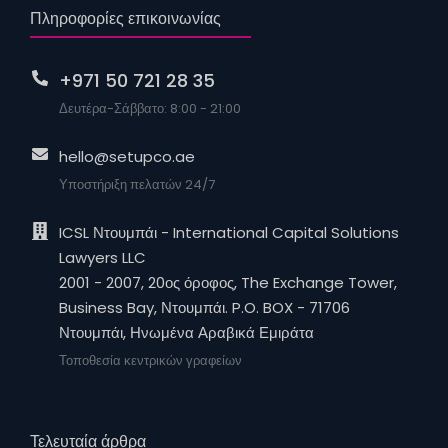
Πληροφορίες επικοινωνίας
+971 50 721 28 35
Δευτέρα-Σάββατο: 8:00 - 21:00
hello@setupco.ae
Υποστήριξη πελατών 24/7
ICSL Ντουμπάι - International Capital Solutions
Lawyers LLC
2001 - 2007, 20ος όροφος, The Exchange Tower,
Business Bay, Ντουμπάι. P.O. BOX - 71706
Ντουμπάι, Ηνωμένα Αραβικά Εμιράτα
Τοποθεσία κεντρικών γραφείων
Τελευταία άρθρα