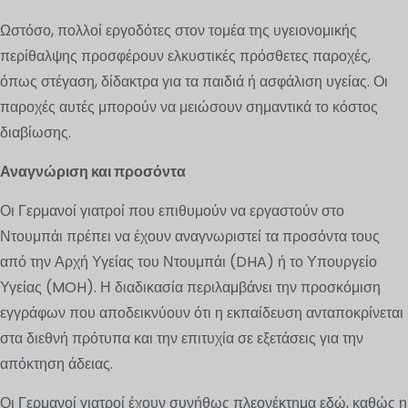
Ωστόσο, πολλοί εργοδότες στον τομέα της υγειονομικής
περίθαλψης προσφέρουν ελκυστικές πρόσθετες παροχές,
όπως στέγαση, δίδακτρα για τα παιδιά ή ασφάλιση υγείας. Οι
παροχές αυτές μπορούν να μειώσουν σημαντικά το κόστος
διαβίωσης.
Αναγνώριση και προσόντα
Οι Γερμανοί γιατροί που επιθυμούν να εργαστούν στο
Ντουμπάι πρέπει να έχουν αναγνωριστεί τα προσόντα τους
από την Αρχή Υγείας του Ντουμπάι (DHA) ή το Υπουργείο
Υγείας (MOH). Η διαδικασία περιλαμβάνει την προσκόμιση
εγγράφων που αποδεικνύουν ότι η εκπαίδευση ανταποκρίνεται
στα διεθνή πρότυπα και την επιτυχία σε εξετάσεις για την
απόκτηση άδειας.
Οι Γερμανοί γιατροί έχουν συνήθως πλεονέκτημα εδώ, καθώς η