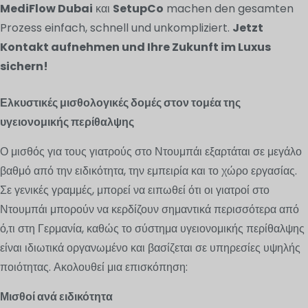
MediFlow Dubai
και
SetupCo
machen den gesamten
Prozess einfach, schnell und unkompliziert.
Jetzt
Kontakt aufnehmen und Ihre Zukunft im Luxus
sichern!
Ελκυστικές μισθολογικές δομές στον τομέα της
υγειονομικής περίθαλψης
Ο μισθός για τους γιατρούς στο Ντουμπάι εξαρτάται σε μεγάλο
βαθμό από την ειδικότητα, την εμπειρία και το χώρο εργασίας.
Σε γενικές γραμμές, μπορεί να ειπωθεί ότι οι γιατροί στο
Ντουμπάι μπορούν να κερδίζουν σημαντικά περισσότερα από
ό,τι στη Γερμανία, καθώς το σύστημα υγειονομικής περίθαλψης
είναι ιδιωτικά οργανωμένο και βασίζεται σε υπηρεσίες υψηλής
ποιότητας. Ακολουθεί μια επισκόπηση:
Μισθοί ανά ειδικότητα