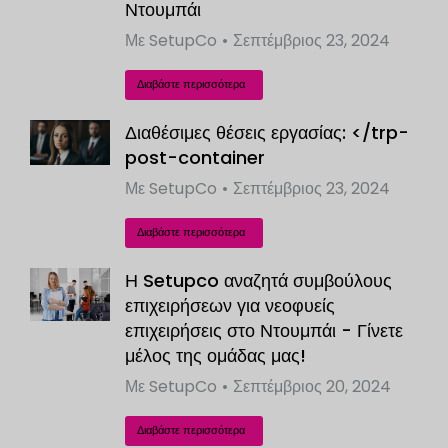
Ντουμπάι
Με
SetupCo
Σεπτέμβριος 23, 2024
Διαβάστε περισσότερα
Διαθέσιμες θέσεις εργασίας: </trp-
post-container
Με
SetupCo
Σεπτέμβριος 23, 2024
Διαβάστε περισσότερα
Η Setupco αναζητά συμβούλους
επιχειρήσεων για νεοφυείς
επιχειρήσεις στο Ντουμπάι - Γίνετε
μέλος της ομάδας μας!
Με
SetupCo
Σεπτέμβριος 20, 2024
Διαβάστε περισσότερα