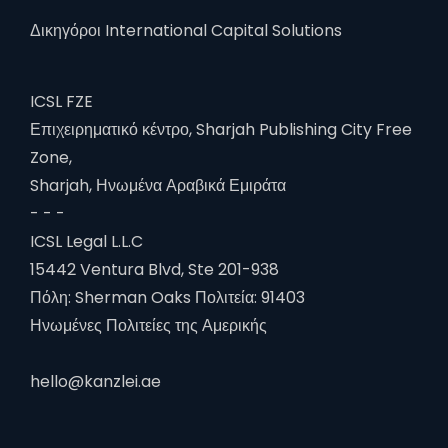
Δικηγόροι International Capital Solutions
ICSL FZE
Επιχειρηματικό κέντρο, Sharjah Publishing City Free
Zone,
Sharjah, Ηνωμένα Αραβικά Εμιράτα
- - -
ICSL Legal L.L.C
15442 Ventura Blvd, Ste 201-938
Πόλη: Sherman Oaks Πολιτεία: 91403
Ηνωμένες Πολιτείες της Αμερικής
hello@kanzlei.ae