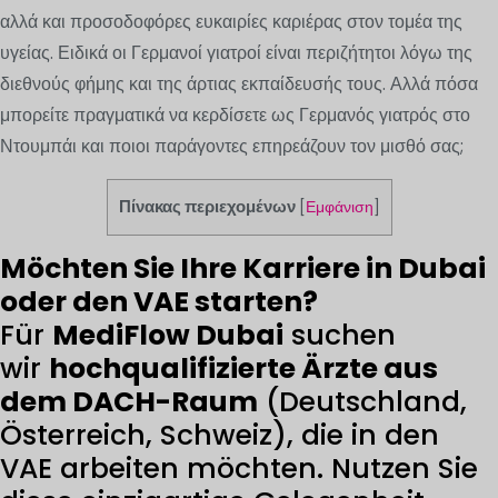
αλλά και προσοδοφόρες ευκαιρίες καριέρας στον τομέα της
υγείας. Ειδικά οι Γερμανοί γιατροί είναι περιζήτητοι λόγω της
διεθνούς φήμης και της άρτιας εκπαίδευσής τους. Αλλά πόσα
μπορείτε πραγματικά να κερδίσετε ως Γερμανός γιατρός στο
Ντουμπάι και ποιοι παράγοντες επηρεάζουν τον μισθό σας;
Πίνακας περιεχομένων
[
Εμφάνιση
]
Möchten Sie Ihre Karriere in Dubai
oder den VAE starten?
Für
MediFlow Dubai
suchen
wir
hochqualifizierte Ärzte aus
dem DACH-Raum
(Deutschland,
Österreich, Schweiz), die in den
VAE arbeiten möchten. Nutzen Sie