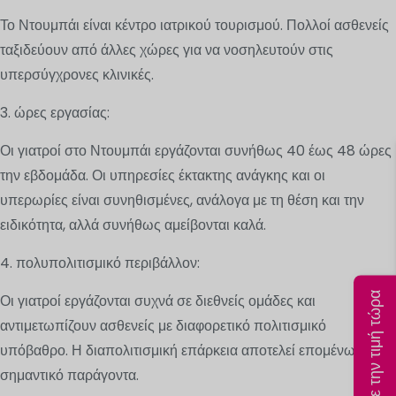
Το Ντουμπάι είναι κέντρο ιατρικού τουρισμού. Πολλοί ασθενείς
ταξιδεύουν από άλλες χώρες για να νοσηλευτούν στις
υπερσύγχρονες κλινικές.
3. ώρες εργασίας:
Οι γιατροί στο Ντουμπάι εργάζονται συνήθως 40 έως 48 ώρες
την εβδομάδα. Οι υπηρεσίες έκτακτης ανάγκης και οι
υπερωρίες είναι συνηθισμένες, ανάλογα με τη θέση και την
ειδικότητα, αλλά συνήθως αμείβονται καλά.
4. πολυπολιτισμικό περιβάλλον:
Υπολογίστε την τιμή τώρα
Οι γιατροί εργάζονται συχνά σε διεθνείς ομάδες και
αντιμετωπίζουν ασθενείς με διαφορετικό πολιτισμικό
υπόβαθρο. Η διαπολιτισμική επάρκεια αποτελεί επομένως
σημαντικό παράγοντα.