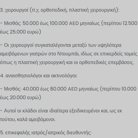
3. χειρουργοί (π.χ. ορθοπεδική, πλαστική χειρουργική):
- Μισθός: 50.000 έως 100.000 AED μηνιαίως (περίπου 12.500
έως 25.000 ευρώ)
- Οι χειρουργοί συγκαταλέγονται μεταξύ των υψηλότερα
αμειβόμενων γιατρών στο Ντουμπάι, ιδίως σε επικερδείς τομείς
όπως η πλαστική χειρουργική και οι ορθοπεδικές επεμβάσεις.
4. αναισθησιολόγοι και ακτινολόγοι:
- Μισθός: 40.000 έως 80.000 AED μηνιαίως (περίπου 10.000
έως 20.000 ευρώ)
- Αυτοί οι κλάδοι είναι ιδιαίτερα εξειδικευμένοι και, ως εκ
τούτου, καλά αμειβόμενοι.
5. επικεφαλής ιατρός/ιατρικός διευθυντής: