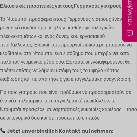
Ελκυστικές προοπτικές για τους Γερμανούς γιατρούς
Το Ντουμπάι προσφέρει στους Γερμανούς γιατρούς έναν
μοναδικό συνδυασμό υψηλών μισθών, φορολογικών
πλεονεκτημάτων και ενός δυναμικού εργασιακού
περιβάλλοντος. Ειδικοί και χειρουργοί ειδικότερα μπορούν να
κερδίσουν στο Ντουμπάι ένα εισόδημα που υπερβαίνει κατά
πολύ τον γερμανικό μέσο όρο. Ωστόσο, οι ενδιαφερόμενοι θα
πρέπει επίσης να λάβουν υπόψη τους το υψηλό κόστος
διαβίωσης και τις απαιτήσεις για επαγγελματική αναγνώριση.
Για τους γιατρούς που είναι πρόθυμοι να προσαρμοστούν σε
ένα νέο πολιτισμικό και επαγγελματικό περιβάλλον, το
Ντουμπάι προσφέρει συναρπαστικές ευκαιρίες καριέρας - τόσο
σε οικονομικό όσο και σε προσωπικό επίπεδο.
Jetzt unverbindlich Kontakt aufnehmen: