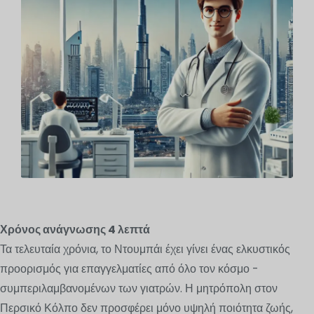
Χρόνος ανάγνωσης
4
λεπτά
Τα τελευταία χρόνια, το Ντουμπάι έχει γίνει ένας ελκυστικός
προορισμός για επαγγελματίες από όλο τον κόσμο -
συμπεριλαμβανομένων των γιατρών. Η μητρόπολη στον
Περσικό Κόλπο δεν προσφέρει μόνο υψηλή ποιότητα ζωής,