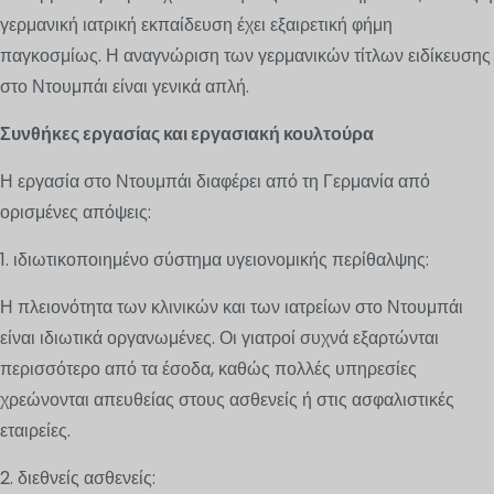
γερμανική ιατρική εκπαίδευση έχει εξαιρετική φήμη
παγκοσμίως. Η αναγνώριση των γερμανικών τίτλων ειδίκευσης
στο Ντουμπάι είναι γενικά απλή.
Συνθήκες εργασίας και εργασιακή κουλτούρα
Η εργασία στο Ντουμπάι διαφέρει από τη Γερμανία από
ορισμένες απόψεις:
1. ιδιωτικοποιημένο σύστημα υγειονομικής περίθαλψης:
Η πλειονότητα των κλινικών και των ιατρείων στο Ντουμπάι
είναι ιδιωτικά οργανωμένες. Οι γιατροί συχνά εξαρτώνται
περισσότερο από τα έσοδα, καθώς πολλές υπηρεσίες
χρεώνονται απευθείας στους ασθενείς ή στις ασφαλιστικές
εταιρείες.
2. διεθνείς ασθενείς: