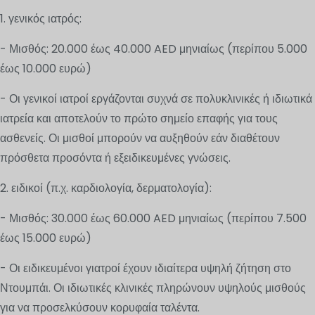
1. γενικός ιατρός:
- Μισθός: 20.000 έως 40.000 AED μηνιαίως (περίπου 5.000
έως 10.000 ευρώ)
- Οι γενικοί ιατροί εργάζονται συχνά σε πολυκλινικές ή ιδιωτικά
ιατρεία και αποτελούν το πρώτο σημείο επαφής για τους
ασθενείς. Οι μισθοί μπορούν να αυξηθούν εάν διαθέτουν
πρόσθετα προσόντα ή εξειδικευμένες γνώσεις.
2. ειδικοί (π.χ. καρδιολογία, δερματολογία):
- Μισθός: 30.000 έως 60.000 AED μηνιαίως (περίπου 7.500
έως 15.000 ευρώ)
- Οι ειδικευμένοι γιατροί έχουν ιδιαίτερα υψηλή ζήτηση στο
Ντουμπάι. Οι ιδιωτικές κλινικές πληρώνουν υψηλούς μισθούς
για να προσελκύσουν κορυφαία ταλέντα.