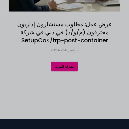
عرض عمل: مطلوب مستشارون إداريون
محترفون (م/و/د) في دبي في شركة
SetupCo</trp-post-container
سبتمبر 24، 2024
معرفة المزيد