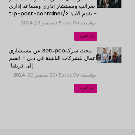
ضرائب ومستشار إداري ومساعد إداري
- تقدم الآن! </trp-post-container
بواسطة
SetupCo
سبتمبر 23, 2024
اقرأ المزيد
تبحث شركةSetupco عن مستشاري
أعمال للشركات الناشئة في دبي - انضم
إلى فريقنا!
بواسطة
SetupCo
20 سبتمبر 20، 2024
اقرأ المزيد