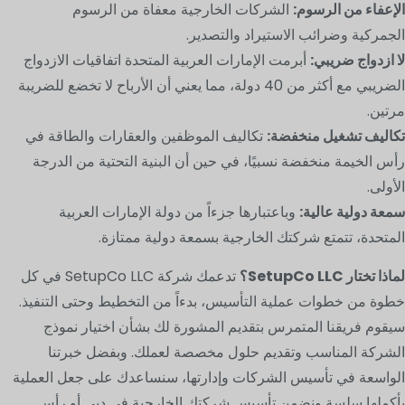
الإعفاء من الرسوم:
الشركات الخارجية معفاة من الرسوم
الجمركية وضرائب الاستيراد والتصدير.
لا ازدواج ضريبي:
أبرمت الإمارات العربية المتحدة اتفاقيات الازدواج
الضريبي مع أكثر من 40 دولة، مما يعني أن الأرباح لا تخضع للضريبة
مرتين.
تكاليف تشغيل منخفضة:
تكاليف الموظفين والعقارات والطاقة في
رأس الخيمة منخفضة نسبيًا، في حين أن البنية التحتية من الدرجة
الأولى.
سمعة دولية عالية:
وباعتبارها جزءاً من دولة الإمارات العربية
المتحدة، تتمتع شركتك الخارجية بسمعة دولية ممتازة.
لماذا تختار SetupCo LLC؟
تدعمك شركة SetupCo LLC في كل
خطوة من خطوات عملية التأسيس، بدءاً من التخطيط وحتى التنفيذ.
سيقوم فريقنا المتمرس بتقديم المشورة لك بشأن اختيار نموذج
الشركة المناسب وتقديم حلول مخصصة لعملك. وبفضل خبرتنا
الواسعة في تأسيس الشركات وإدارتها، سنساعدك على جعل العملية
بأكملها سلسة ونضمن تأسيس شركتك الخارجية في دبي أو رأس