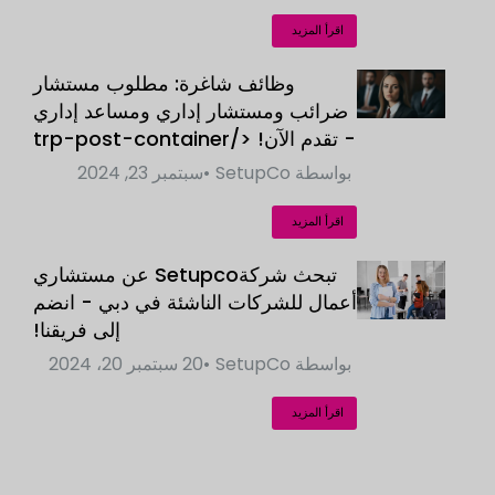
اقرأ المزيد
وظائف شاغرة: مطلوب مستشار
ضرائب ومستشار إداري ومساعد إداري
- تقدم الآن! </trp-post-container
بواسطة
SetupCo
سبتمبر 23, 2024
اقرأ المزيد
تبحث شركةSetupco عن مستشاري
أعمال للشركات الناشئة في دبي - انضم
إلى فريقنا!
بواسطة
SetupCo
20 سبتمبر 20، 2024
اقرأ المزيد