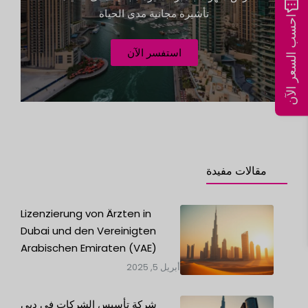
w
1
تأشيرة مجانية مدى الحياة
ü
احسب السعر الآن
n
s
استفسر الآن
c
h
t
e
e
i
n
مقالات مفيدة
Lizenzierung von Ärzten in
Dubai und den Vereinigten
Arabischen Emiraten (VAE)
أبريل 5, 2025
شركة تأسيس الشركات في دبي