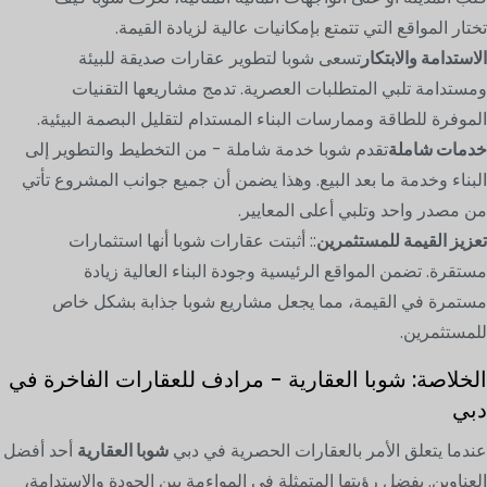
تختار المواقع التي تتمتع بإمكانيات عالية لزيادة القيمة.
الاستدامة والابتكار
تسعى شوبا لتطوير عقارات صديقة للبيئة
ومستدامة تلبي المتطلبات العصرية. تدمج مشاريعها التقنيات
الموفرة للطاقة وممارسات البناء المستدام لتقليل البصمة البيئية.
خدمات شاملة
تقدم شوبا خدمة شاملة - من التخطيط والتطوير إلى
البناء وخدمة ما بعد البيع. وهذا يضمن أن جميع جوانب المشروع تأتي
من مصدر واحد وتلبي أعلى المعايير.
تعزيز القيمة للمستثمرين
:: أثبتت عقارات شوبا أنها استثمارات
مستقرة. تضمن المواقع الرئيسية وجودة البناء العالية زيادة
مستمرة في القيمة، مما يجعل مشاريع شوبا جذابة بشكل خاص
للمستثمرين.
الخلاصة: شوبا العقارية - مرادف للعقارات الفاخرة في
دبي
عندما يتعلق الأمر بالعقارات الحصرية في دبي
شوبا العقارية
أحد أفضل
العناوين. بفضل رؤيتها المتمثلة في المواءمة بين الجودة والاستدامة،