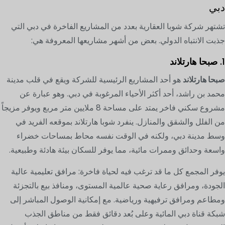
دبي
تشتهر شركة شوبا العقارية بعدد من المشاريع الفاخرة في دبي التي
جذبت الانتباه الدولي. بعض من أشهر مشاريعها المعروفة هي:
1.
صبحا هارتلاند
صبحا هارتلاند
هو أحد المشاريع الرئيسية للشركة ويقع في قلب مدينة
محمد بن راشد، أحد أكثر الأحياء المرغوبة في دبي. وهو عبارة عن
مشروع سكني فاخر يمتد على مساحة 8 ملايين متر مربع ويوفر مزيجاً
من الفلل والشقق والمنازل. ينفرد شوبا هارتلاند بموقعه الفريد في
وسط مدينة دبي، ولكنه في الوقت نفسه محاط بمساحات خضراء
واسعة وحدائق وممرات مائية، مما يوفر للسكان بيئة هادئة وطبيعية.
يوفر المجمع كل ما قد ترغب فيه لحياة فاخرة: مرافق تعليمية عالية
الجودة، ومرافق رعاية صحية عالمية المستوى، ومنافذ بيع بالتجزئة
ومطاعم ومرافق ترفيهية ورياضية. مع إمكانية الوصول المباشر إلى
شبكة قناة دبي المائية وعلى بُعد دقائق فقط من مناطق الجذب