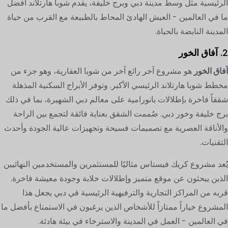
الرئيسية مثل وسط مدينة دبي وبرج خليفة، يقدم شوبا هارتلاند أفضل
ما في العالمين - العيش الهادئ المحاط بالطبيعة مع القرب من حياة
المدينة النابضة بالحياة.
2.
آفاق الخور
آفاق الخور
هو مشروع آخر رائع آخر من شوبا العقارية، وهو جزء من
مخطط شوبا هارتلاند الرئيسي الأكبر. وتوفر الأبراج السكنية المذهلة
شققاً فاخرة بإطلالات بانورامية على معالم دبي الشهيرة، بما في ذلك
برج خليفة وخور دبي. صُممت الشقق بعناية فائقة لتجمع بين الراحة
والأناقة العصرية مع تصميمات فسيحة وتجهيزات عالية الجودة وأحدث
التقنيات.
يُعد مشروع كريك فيستاس مثاليًا للمستثمرين والمستخدمين النهائيين
الذين يبحثون عن موقع متميز وإطلالات خلابة وجودة معيشة فاخرة.
قربه من المراكز التجارية والترفيهية الرئيسية في دبي يجعل هذا
المشروع خياراً ممتازاً للأشخاص الذين يرغبون في الاستمتاع بأفضل ما
في العالمين - العمل في المدينة والاسترخاء في بيئة هادئة.