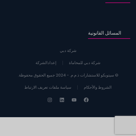
المسائل القانونية
شركة دبي
شركة دبي للمحاماة
إعدادالشركة
© سيتوبكو للاستشارات ذ.م.م. - 2024 جميع الحقوق محفوظة.
الشروط والأحكام
سياسة ملفات تعريف الارتباط