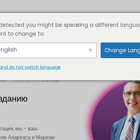
ги
Статья
Рассчитайте цену сейчас
Свяжитесь с
detected you might be speaking a different langua
nt to change to:
nglish
Change Lan
and do not switch language
мы - компания Setup.
озданию
тация, мы - ваш
твом Андреаса и Мариам