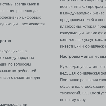
системы всегда были в
воспринята как прекрасн
хнические решения для
в международной бизнес-
 эффективных цифровых
предпринимателей и инве
уникации - все делается
платформы, которая пред
консультации. Фирма фок
комплексных услуг, охва
ерство
инвестиций и юридически
изирующихся на
Настройка - опыт и связ
ниях международных
ации по вопросам
Руководствуясь этим четк
альных потребностей
ведущая юридическая фи
ичают с клиентами для
Постоянно расширяя свою
области налогообложения
технологий, ICSL Legal 
по всему миру.
международными