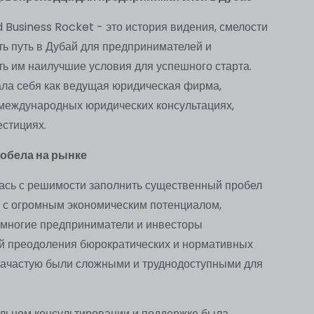
 Business Rocket - это история видения, смелости
ть путь в Дубай для предпринимателей и
ть им наилучшие условия для успешного старта.
ала себя как ведущая юридическая фирма,
международных юридических консультациях,
естициях.
робела на рынке
лась с решимости заполнить существенный пробел
де с огромным экономическим потенциалом,
о многие предприниматели и инвесторы
й преодоления бюрократических и нормативных
зачастую были сложными и труднодоступными для
льном консультировании и поддержке была