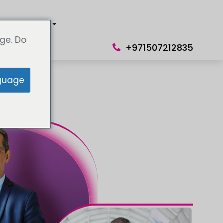
 нами
Язык
ge. Do
+971507212835
guage