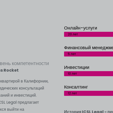
Онлайн-услуги
20 лет
Финансовый менеджм
5 лет
вень компетентности
Инвестиции
ss Rocket
10 лет
-квартирой в Калифорнии,
Консалтинг
дических консультаций
12 лет
аний и инвестиций.
SL Legal предлагает
хся выйти на
История ICSL Legal - п