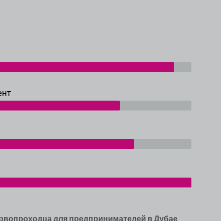
ент
ервопроходца для предпринимателей в Дубае