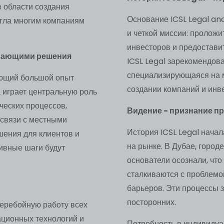
 области создания
Основание ICSL Legal and
огла многим компаниям
и четкой миссии: проложи
инвесторов и предостави
имающими решения
ICSL Legal зарекомендов
специализирующаяся на 
еющий большой опыт
создании компаний и инв
 играет центральную роль
еских процессов,
Видение - признание п
 связи с местными
История ICSL Legal нача
шения для клиентов и
на рынке. В Дубае, горо
тивные шаги будут
основатели осознали, чт
сталкиваются с проблемо
барьеров. Эти процессы 
посторонних.
перебойную работу всех
ционных технологий и
Потребность в индивидуа