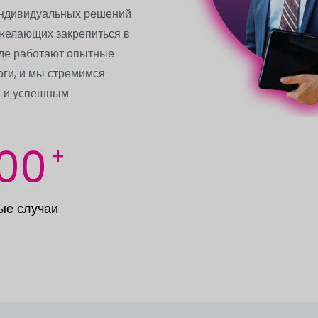
индивидуальных решений
 желающих закрепиться в
де работают опытные
оги, и мы стремимся
 и успешным.
00
+
ые случаи