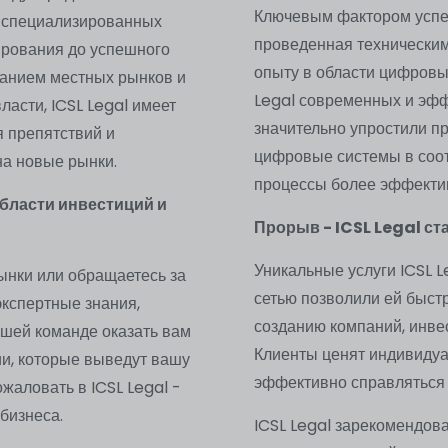
Ключевым фактором успех
а специализированных
проведенная технически
ирования до успешного
опыту в области цифровы
манием местных рынков и
Legal современных и эфф
асти, ICSL Legal имеет
значительно упростили п
 препятствий и
цифровые системы в соот
на новые рынки.
процессы более эффекти
области инвестиций и
Прорыв - ICSL Legal с
Уникальные услуги ICSL 
рынки или обращаетесь за
сетью позволили ей быстр
экспертные знания,
созданию компаний, инве
ашей команде оказать вам
Клиенты ценят индивидуа
ии, которые выведут вашу
эффективно справляться
жаловать в ICSL Legal -
бизнеса.
ICSL Legal зарекомендов