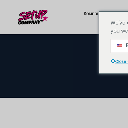
Компания
Услу
We've 
you wa
E
Close 