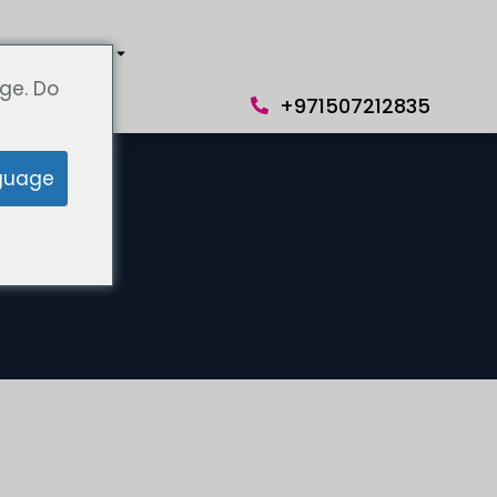
 нами
Язык
ge. Do
+971507212835
guage