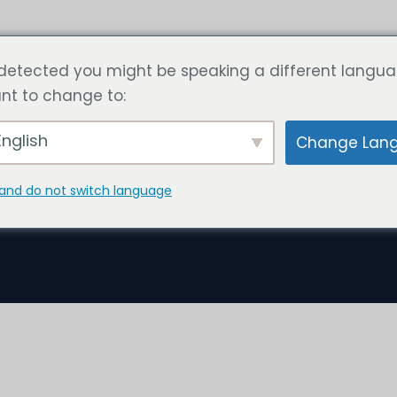
ги
Статья
Рассчитайте цену сейчас
Свяжитесь с
detected you might be speaking a different langua
nt to change to:
nglish
Change Lan
and do not switch language
Недвижимость