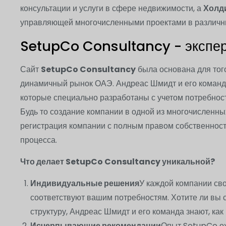
консультации и услуги в сфере недвижимости, а
Холд
управляющей многочисленными проектами в различных
SetupCo Consultancy - экспер
Сайт
SetupCo Consultancy
была основана для тог
динамичный рынок ОАЭ. Андреас Шмидт и его команд
которые специально разработаны с учетом потребно
Будь то создание компании в одной из многочисленн
регистрация компании с полным правом собственност
процесса.
Что делает SetupCo Consultancy уникальной?
Индивидуальные решения
У каждой компании св
соответствуют вашим потребностям. Хотите ли вы 
структуру, Андреас Шмидт и его команда знают, ка
Исчерпывающие рекомендации
Опыт SetupCo ох