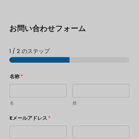
お問い合わせフォーム
1
/ 2 のステップ
G
名称
*
e
w
ü
n
s
名
姓
c
h
Eメールアドレス
*
t
e
K
o