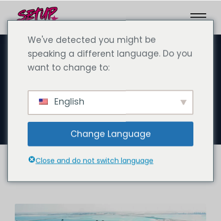
We've detected you might be
speaking a different language. Do you
want to change to:
9月 24, 2024
KIZAD アブダビ：起業家のための
English
総合ガイド
Change Language
Close and do not switch language