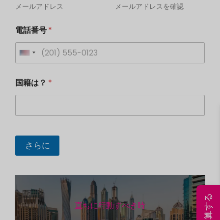
m
メールアドレス
メールアドレスを確認
m
*
e
電話番号
*
n
t
a
U
r
n
国籍は？
*
i
t
e
d
S
さらに
t
a
t
e
直ちに行動すべき時
s