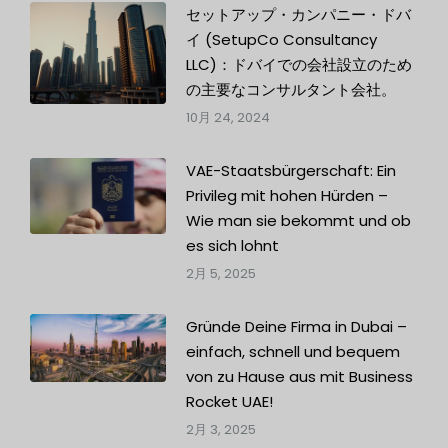
セットアップ・カンパニー・ドバ
イ (SetupCo Consultancy
LLC)：ドバイでの会社設立のため
の主要なコンサルタント会社。
10月 24, 2024
VAE-Staatsbürgerschaft: Ein
Privileg mit hohen Hürden –
Wie man sie bekommt und ob
es sich lohnt
2月 5, 2025
Gründe Deine Firma in Dubai –
einfach, schnell und bequem
von zu Hause aus mit Business
Rocket UAE!
2月 3, 2025