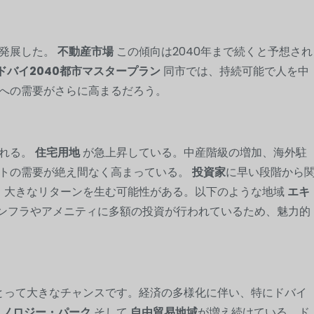
に発展した。
不動産市場
この傾向は2040年まで続くと予想され
ドバイ2040都市マスタープラン
同市では、持続可能で人を中
への需要がさらに高まるだろう。
まれる。
住宅用地
が急上昇している。中産階級の増加、海外駐
ートの需要が絶え間なく高まっている。
投資家
に早い段階から
、大きなリターンを生む可能性がある。以下のような地域
エキ
ンフラやアメニティに多額の投資が行われているため、魅力的
とって大きなチャンスです。経済の多様化に伴い、特にドバイ
クノロジー・パーク
そして
自由貿易地域
が増え続けている。ド