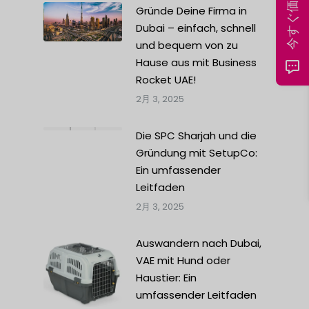
Gründe Deine Firma in
Dubai – einfach, schnell
und bequem von zu
Hause aus mit Business
Rocket UAE!
2月 3, 2025
Die SPC Sharjah und die
Gründung mit SetupCo:
Ein umfassender
Leitfaden
2月 3, 2025
Auswandern nach Dubai,
VAE mit Hund oder
Haustier: Ein
umfassender Leitfaden