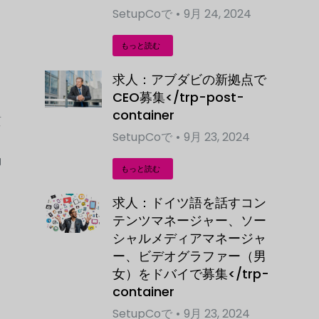
SetupCo
で
9月 24, 2024
る
もっと読む
求人：アブダビの新拠点で
CEO募集</trp-post-
container
質
SetupCo
で
9月 23, 2024
・
動
もっと読む
求人：ドイツ語を話すコン
テンツマネージャー、ソー
シャルメディアマネージャ
ー、ビデオグラファー（男
女）をドバイで募集</trp-
container
SetupCo
で
9月 23, 2024