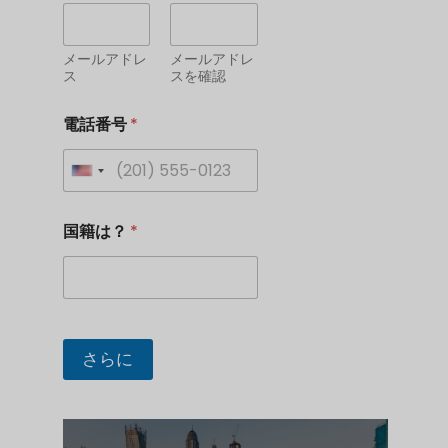
メールアドレ
メールアドレ
ス
スを確認
電話番号
*
U
n
国籍は？
*
i
t
e
d
シ
S
さらに
t
a
t