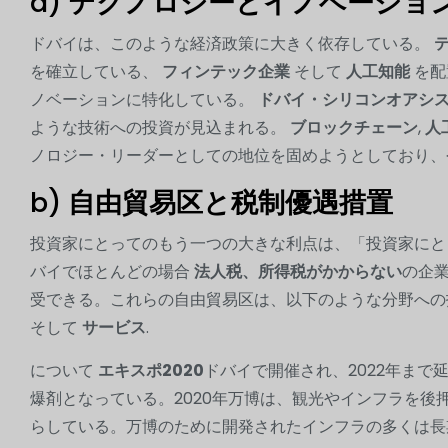
a)
テクノロジーとイノベーショ
ドバイは、このような経済政策に大きく依存している。
を確立している、
フィンテック企業
そして
人工知能
を配
ノベーションに特化している。
ドバイ・シリコンオアシ
ような技術への投資が見込まれる。
ブロックチェーン
,
人
ノロジー・リーダーとしての地位を固めようとしており、
b)
自由貿易区と税制優遇措置
投資家にとってのもう一つの大きな利点は、「投資家に
バイでほとんどの場合
法人税、所得税がかからない
の企
受できる。これらの自由貿易区は、以下のような分野へ
そして
サービス
.
について
エキスポ2020
ドバイで開催され、2022年まで
爆剤となっている。2020年万博は、観光やインフラを
らしている。万博のために開発されたインフラの多くは長