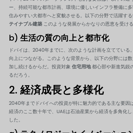
ー、持続可能な都市計画、環境に優しいインフラ整備に
住みやすい大都市へと変貌させる。以下の分野で活躍す
テイナブル建築
このような発展からかなりの恩恵を受け
b)
生活の質の向上と都市化
ドバイは、2040年までに、次のような計画を立てている
向上につながる。このような背景から、以下の分野には
加し続けるからだ。投資対象
住宅用地
都心部や新進気鋭
るだろう。
2.
経済成長と多様化
2040年までドバイへの投資が特に魅力的である主な要
経済のここ数十年で、UAEは石油産業から経済を多角化
した。