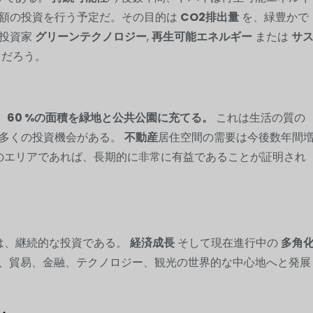
多額の投資を行う予定だ。その目的は
CO2排出量
を、緑豊かで
る投資家
グリーンテクノロジー
,
再生可能エネルギー
または
サ
るだろう。
。
60 %の面積を緑地と公共公園に充てる。
これは生活の質の
数多くの投資機会がある。
不動産
居住空間の需要は今後数年間
のエリアであれば、長期的に非常に有益であることが証明され
因は、継続的な投資である。
経済成長
そして現在進行中の
多角
し、貿易、金融、テクノロジー、観光の世界的な中心地へと発展