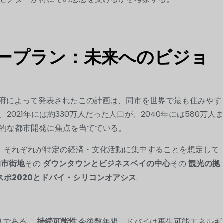
タープラン：未来へのビジョ
AE政府によって発表されたこの計画は、同市を世界で最も住みやす
021年には約330万人だった人口が、2040年には580万人
的な都市開発に焦点を当てている。
、それぞれが特定の経済・文化活動に集中することを想定して
的市街地
その
ダウンタウンとビジネスベイの中心
その
観光の拠
スポ2020とドバイ・シリコンオアシス
.
りである。
持続可能性
.今後数年間、ドバイは再生可能エネルギ