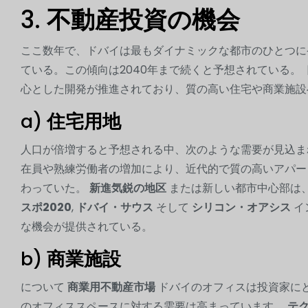
3.
不動産投資の機会
ここ数年で、ドバイは最もダイナミックな都市のひとつ
ている。この傾向は2040年まで続くと予想されている。
心とした開発が推進されており、質の高い住宅や商業施設
a)
住宅用地
人口が倍増すると予想される中、次のような需要が見込
在員や熟練労働者の増加により、近代的で質の高いアパ
わっていた。
新進気鋭の地区
または新しい都市中心部は
スポ2020
,
ドバイ・サウス
そして
シリコン・オアシス
イ
な機会が提供されている。
b)
商業施設
について
商業用不動産市場
ドバイのオフィスは投資家に
のオフィススペースに対する需要は高まっています。
テ