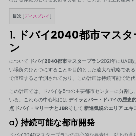
目次
[
ディスプレイ
]
1.
ドバイ2040都市マス
ン
について
ドバイ2040都市マスタープラン
2021年にU
い場所のひとつにすることを目的とした遠大な戦略である。2
で倍増すると予測されており、この計画は持続可能で近代
この計画では、ドバイを5つの主要都市センターに分割し
いる。これらの中心地には
デイラとバー・ドバイの歴史
点 ドバイ・マリーナとJBR
そして
新進気鋭のエリア エキ
a)
持続可能な都市開発
ドバイ2040マスタープランの中心的な要素は、以下の通