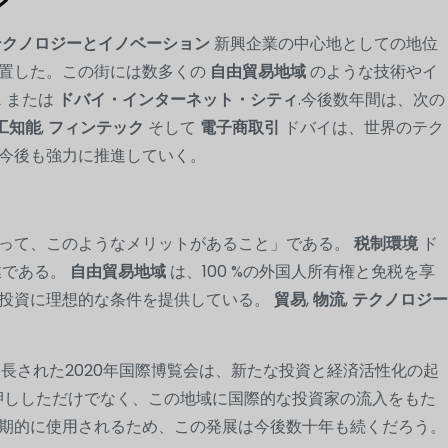
ン
テクノロジーとイノベーション
新興企業の中心地としての地位
置した。この街には数多くの
自由貿易地域
のような技術やイ
ス
または
ドバイ・インターネット・シティ
.今後数年間は、次の
工知能
,
フィンテック
そして
電子商取引
ドバイは、世界のテク
今後も強力に推進していく。
とって、このようなメリットがあること」である。
税制環境
ド
業である。
自由貿易地域
は、100 %の外国人所有権と免税を享
の投資に理想的な条件を提供している。
貿易
,
物流
,
テクノロジー
延長された2020年国際博覧会は、新たな投資と経済活性化の起
後押ししただけでなく、この地域に国際的な投資家の流入をもた
期的に使用されるため、この発展は今後数十年も続くだろう。