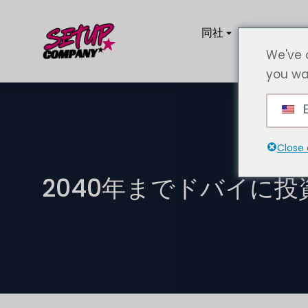
同社
サービス
We've 
you wa
E
Close 
2040年までドバイに