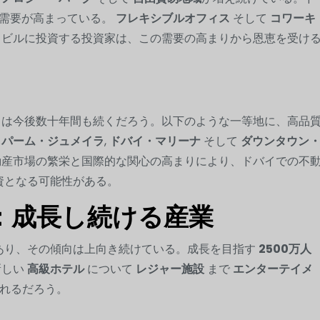
な需要が高まっている。
フレキシブルオフィス
そして
コワーキ
ビルに投資する投資家は、この需要の高まりから恩恵を受け
向は今後数十年間も続くだろう。以下のような一等地に、高品
。
パーム・ジュメイラ
,
ドバイ・マリーナ
そして
ダウンタウン
産市場の繁栄と国際的な関心の高まりにより、ドバイでの不
資となる可能性がある。
：成長し続ける産業
あり、その傾向は上向き続けている。成長を目指す
2500万人
新しい
高級ホテル
について
レジャー施設
まで
エンターテイメ
われるだろう。