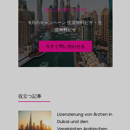
e
直ちに行動すべき時
s
+
9月のキャンペーン 生涯無料ビザ - 生
1
涯無料ビザ
今すぐ問い合わせる
ま
役立つ記事
Lizenzierung von Ärzten in
Dubai und den
Vereinigten Arabischen