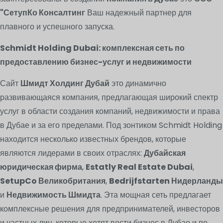
"СетупКо Консалтинг
Ваш надежный партнер для
плавного и успешного запуска.
Schmidt Holding Dubai: комплексная сеть по
предоставлению бизнес-услуг и недвижимости
Сайт
Шмидт Холдинг Дубай
это динамично
развивающаяся компания, предлагающая широкий спектр
услуг в области создания компаний, недвижимости и права
в Дубае и за его пределами. Под зонтиком Schmidt Holding
находится несколько известных брендов, которые
являются лидерами в своих отраслях:
Дубайская
юридическая фирма
,
Estatly Real Estate Dubai
,
SetupCo Великобритания
,
Bedrijfstarten Нидерланды
и
Недвижимость Шмидта
. Эта мощная сеть предлагает
комплексные решения для предпринимателей, инвесторов
и частных лиц, которые хотят вести бизнес в Дубае и по