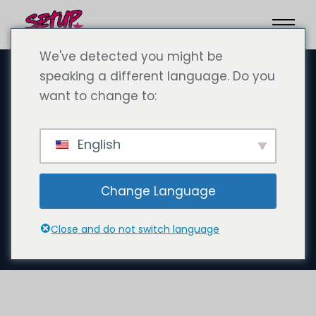
We've detected you might be
speaking a different language. Do you
want to change to:
24 октября 2024 года
Создание компании в Дубае
English
(SetupCo Consultancy LLC):
Ведущая консалтинговая
Change Language
компания по созданию компаний
в Дубае
Close and do not switch language